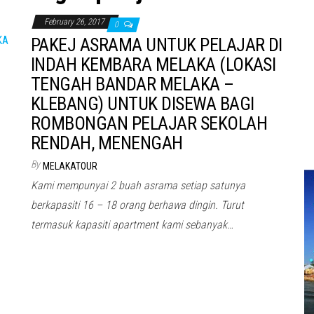
February 26, 2017
0
PAKEJ ASRAMA UNTUK PELAJAR DI
INDAH KEMBARA MELAKA (LOKASI
TENGAH BANDAR MELAKA –
KLEBANG) UNTUK DISEWA BAGI
ROMBONGAN PELAJAR SEKOLAH
RENDAH, MENENGAH
By
MELAKATOUR
Kami mempunyai 2 buah asrama setiap satunya
berkapasiti 16 – 18 orang berhawa dingin. Turut
termasuk kapasiti apartment kami sebanyak…