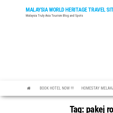
Skip
MALAYSIA WORLD HERITAGE TRAVEL SI
to
Malaysia Truly Asia Tourism Blog and Spots
the
content
BOOK HOTEL NOW !!!
HOMESTAY MELA
Tag:
pakej r