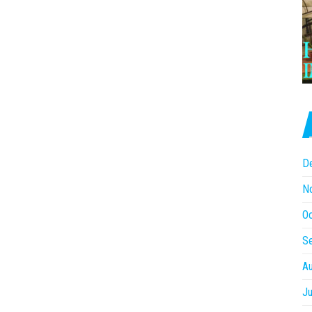
D
N
O
S
A
Ju